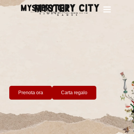
Team Building
Gruppi Scolastici
Giochi personalizzati
Prenota ora
Carta regalo