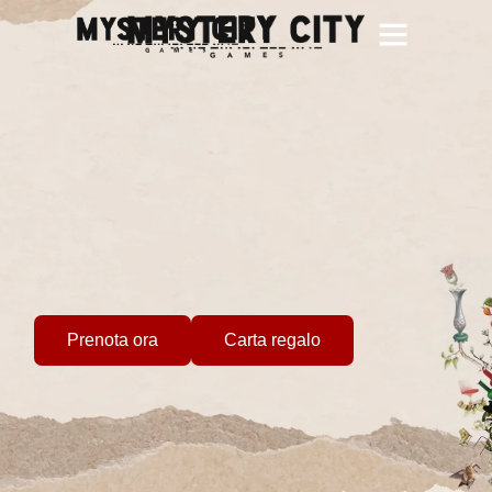
Team Building
Gruppi Scolastici
Giochi personalizzati
Prenota ora
Carta regalo